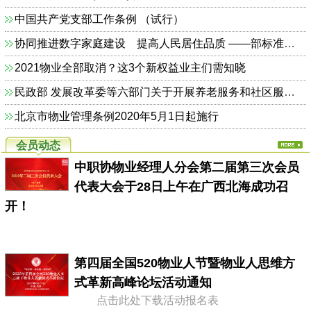
中国共产党支部工作条例 （试行）
协同推进数字家庭建设 提高人民居住品质 ——部标准定额司相关负责人解读《关于加快发展数字家庭 提高居住品质的指导意见》
2021物业全部取消？这3个新权益业主们需知晓
民政部 发展改革委等六部门关于开展养老服务和社区服务信息惠民工程试点工作的通知（民函〔2014〕325号）
北京市物业管理条例2020年5月1日起施行
会员动态
中职协物业经理人分会第二届第三次会员
代表大会于28日上午在广西北海成功召
开！
第四届全国520物业人节暨物业人思维方
式革新高峰论坛活动通知
点击此处下载活动报名表