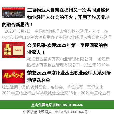
三百物业人相聚在扬州又一次共同点燃起
物业经理人分会的圣火，开启了旅居养老
的融合新思路！
2023年3月7日，中国职业经理人协会物业经理人分会，在
扬州市石柱山金陵大酒店举办了中国职业经理人协会物业经理
人分会第二届会员大会暨物业企业转型发展高峰论坛，有来自
会员风采-欢迎2022年第一季度回家的物
全国物业协会、物业公司的300多位代表参加了会议，李占军
业家人！
会长继续连任会长，会议通过《中职协物业经理人分会管理办
赣江新区福务万家物业管理有限公司 赣江新
法》，并选举出了第二届分会理事会、第二届常务理事、副会
区福务万家物业管理有限公司，成立于2019年
长及名誉会长。 李占军连任...
03月08日，属赣江控股集团旗下中赣置业全资
荣获2021年度物业杰出职业经理人系列活
子公司，目前在管11个项目。 企业经营范围:
动评选名单
物业管理，文化场馆管理服务，商业综合体管
经过近两个月的资料征集，各协会、单位推荐，现评选出
理服务，园区管理服务，集贸市场管理服务，
2021年度物业行业AAA级诚信企业家26名；2021年度物业行
停车场管理服务，工程管理服务，供冷供暖设
业杰出职业经理人71名；2021年度物业行业十佳诚信经理人
施管理服务，酒店管理服务，城市绿化管理服
点击免费电话咨询:18519186336
85名；2021年度物业行业优秀总监38名；2021年度物业行业
务，会议及展览服务，礼...
最具员工幸福感企业43家；2021年度物业职业经理人推崇
中职协物业经理人
京ICP备18007944号-1