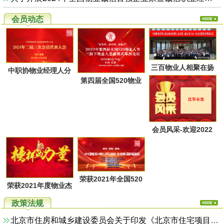
会员动态
三百物业人相聚在扬
中职协物业经理人分
第四届全国520物业
州又一次共同点燃起
会第二届第三次会员
人节暨物业人思维方
物业经理人分会的圣
代表大会于28日上午
式革新高峰论坛活动
火，开启了旅居养老
在广西北海成功召
通知
的融合新思路！
会员风采-欢迎2022
开！
年第一季度回家的物
业家人！
荣获2021年全国520
荣获2021年度物业杰
物业人节优秀活动系
出职业经理人系列活
政策法规
列评选名单
动评选名单
北京市住房和城乡建设委员会关于印发《北京市住宅项目物业服务综合监管实施方案（试行）》的通知