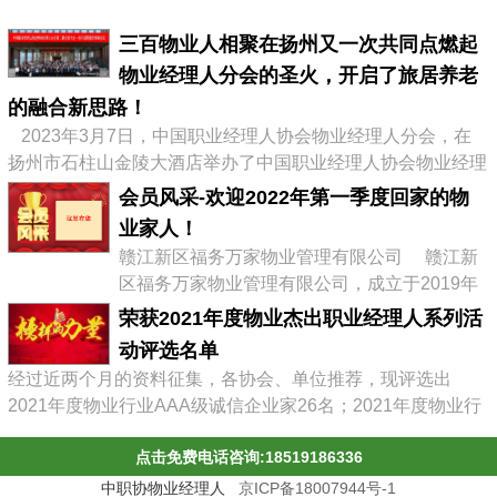
三百物业人相聚在扬州又一次共同点燃起
物业经理人分会的圣火，开启了旅居养老
的融合新思路！
2023年3月7日，中国职业经理人协会物业经理人分会，在
扬州市石柱山金陵大酒店举办了中国职业经理人协会物业经理
人分会第二届会员大会暨物业企业转型发展高峰论坛，有来自
会员风采-欢迎2022年第一季度回家的物
全国物业协会、物业公司的300多位代表参加了会议，李占军
业家人！
会长继续连任会长，会议通过《中职协物业经理人分会管理办
赣江新区福务万家物业管理有限公司 赣江新
法》，并选举出了第二届分会理事会、第二届常务理事、副会
区福务万家物业管理有限公司，成立于2019年
长及名誉会长。 李占军连任...
03月08日，属赣江控股集团旗下中赣置业全资
荣获2021年度物业杰出职业经理人系列活
子公司，目前在管11个项目。 企业经营范围:
动评选名单
物业管理，文化场馆管理服务，商业综合体管
经过近两个月的资料征集，各协会、单位推荐，现评选出
理服务，园区管理服务，集贸市场管理服务，
2021年度物业行业AAA级诚信企业家26名；2021年度物业行
停车场管理服务，工程管理服务，供冷供暖设
业杰出职业经理人71名；2021年度物业行业十佳诚信经理人
施管理服务，酒店管理服务，城市绿化管理服
点击免费电话咨询:18519186336
85名；2021年度物业行业优秀总监38名；2021年度物业行业
务，会议及展览服务，礼...
最具员工幸福感企业43家；2021年度物业职业经理人推崇
中职协物业经理人
京ICP备18007944号-1