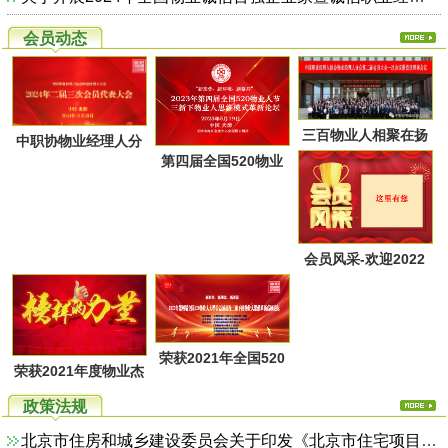
会员动态
三百物业人相聚在扬
中职协物业经理人分
第四届全国520物业
州又一次共同点燃起
会第二届第三次会员
人节暨物业人思维方
物业经理人分会的圣
代表大会于28日上午
式革新高峰论坛活动
火，开启了旅居养老
在广西北海成功召
通知
的融合新思路！
会员风采-欢迎2022
开！
年第一季度回家的物
业家人！
荣获2021年全国520
荣获2021年度物业杰
物业人节优秀活动系
出职业经理人系列活
政策法规
列评选名单
动评选名单
北京市住房和城乡建设委员会关于印发《北京市住宅项目物业服务综合监管实施方案（试行）》的通知