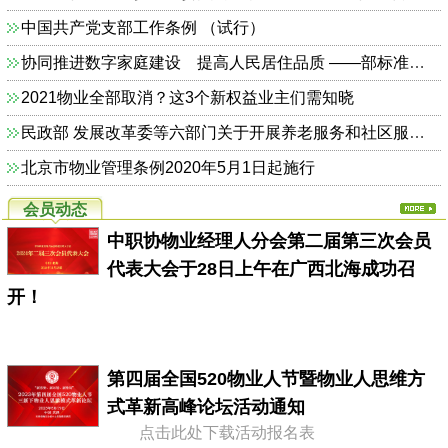
中国共产党支部工作条例 （试行）
协同推进数字家庭建设 提高人民居住品质 ——部标准定额司相关负责人解读《关于加快发展数字家庭 提高居住品质的指导意见》
2021物业全部取消？这3个新权益业主们需知晓
民政部 发展改革委等六部门关于开展养老服务和社区服务信息惠民工程试点工作的通知（民函〔2014〕325号）
北京市物业管理条例2020年5月1日起施行
会员动态
中职协物业经理人分会第二届第三次会员
代表大会于28日上午在广西北海成功召
开！
第四届全国520物业人节暨物业人思维方
式革新高峰论坛活动通知
点击此处下载活动报名表