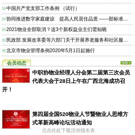
中国共产党支部工作条例 （试行）
协同推进数字家庭建设 提高人民居住品质 ——部标准定额司相关负责人解读《关于加快发展数字家庭 提高居住品质的指导意见》
2021物业全部取消？这3个新权益业主们需知晓
民政部 发展改革委等六部门关于开展养老服务和社区服务信息惠民工程试点工作的通知（民函〔2014〕325号）
北京市物业管理条例2020年5月1日起施行
会员动态
中职协物业经理人分会第二届第三次会员
代表大会于28日上午在广西北海成功召
开！
第四届全国520物业人节暨物业人思维方
式革新高峰论坛活动通知
点击此处下载活动报名表