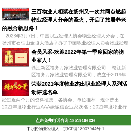
三百物业人相聚在扬州又一次共同点燃起
物业经理人分会的圣火，开启了旅居养老
的融合新思路！
2023年3月7日，中国职业经理人协会物业经理人分会，在
扬州市石柱山金陵大酒店举办了中国职业经理人协会物业经理
人分会第二届会员大会暨物业企业转型发展高峰论坛，有来自
会员风采-欢迎2022年第一季度回家的物
全国物业协会、物业公司的300多位代表参加了会议，李占军
业家人！
会长继续连任会长，会议通过《中职协物业经理人分会管理办
赣江新区福务万家物业管理有限公司 赣江新
法》，并选举出了第二届分会理事会、第二届常务理事、副会
区福务万家物业管理有限公司，成立于2019年
长及名誉会长。 李占军连任...
03月08日，属赣江控股集团旗下中赣置业全资
荣获2021年度物业杰出职业经理人系列活
子公司，目前在管11个项目。 企业经营范围:
动评选名单
物业管理，文化场馆管理服务，商业综合体管
经过近两个月的资料征集，各协会、单位推荐，现评选出
理服务，园区管理服务，集贸市场管理服务，
2021年度物业行业AAA级诚信企业家26名；2021年度物业行
停车场管理服务，工程管理服务，供冷供暖设
业杰出职业经理人71名；2021年度物业行业十佳诚信经理人
施管理服务，酒店管理服务，城市绿化管理服
点击免费电话咨询:18519186336
85名；2021年度物业行业优秀总监38名；2021年度物业行业
务，会议及展览服务，礼...
最具员工幸福感企业43家；2021年度物业职业经理人推崇
中职协物业经理人
京ICP备18007944号-1