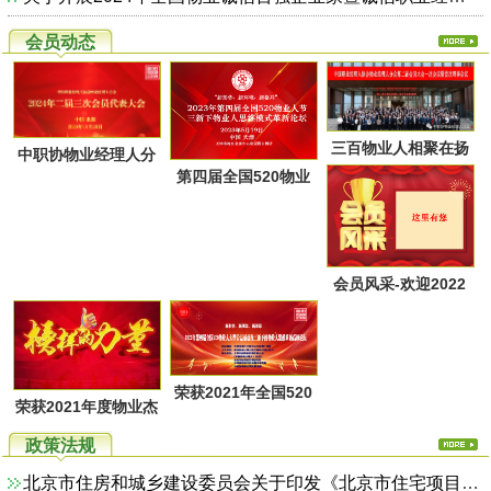
会员动态
三百物业人相聚在扬
中职协物业经理人分
第四届全国520物业
州又一次共同点燃起
会第二届第三次会员
人节暨物业人思维方
物业经理人分会的圣
代表大会于28日上午
式革新高峰论坛活动
火，开启了旅居养老
在广西北海成功召
通知
的融合新思路！
会员风采-欢迎2022
开！
年第一季度回家的物
业家人！
荣获2021年全国520
荣获2021年度物业杰
物业人节优秀活动系
出职业经理人系列活
政策法规
列评选名单
动评选名单
北京市住房和城乡建设委员会关于印发《北京市住宅项目物业服务综合监管实施方案（试行）》的通知