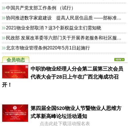
中国共产党支部工作条例 （试行）
协同推进数字家庭建设 提高人民居住品质 ——部标准定额司相关负责人解读《关于加快发展数字家庭 提高居住品质的指导意见》
2021物业全部取消？这3个新权益业主们需知晓
民政部 发展改革委等六部门关于开展养老服务和社区服务信息惠民工程试点工作的通知（民函〔2014〕325号）
北京市物业管理条例2020年5月1日起施行
会员动态
中职协物业经理人分会第二届第三次会员
代表大会于28日上午在广西北海成功召
开！
第四届全国520物业人节暨物业人思维方
式革新高峰论坛活动通知
点击此处下载活动报名表