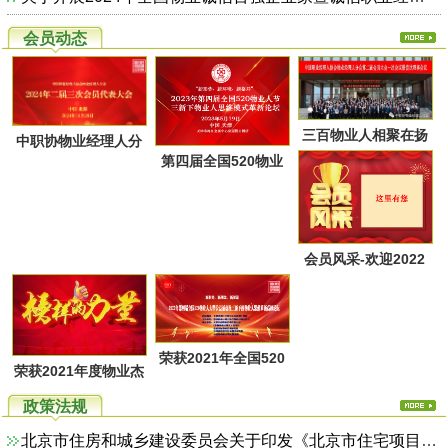
会员动态
三百物业人相聚在扬
中职协物业经理人分
第四届全国520物业
州又一次共同点燃起
会第二届第三次会员
人节暨物业人思维方
物业经理人分会的圣
代表大会于28日上午
式革新高峰论坛活动
火，开启了旅居养老
在广西北海成功召
通知
的融合新思路！
会员风采-欢迎2022
开！
年第一季度回家的物
业家人！
荣获2021年全国520
荣获2021年度物业杰
物业人节优秀活动系
出职业经理人系列活
政策法规
列评选名单
动评选名单
北京市住房和城乡建设委员会关于印发《北京市住宅项目物业服务综合监管实施方案（试行）》的通知