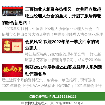
三百物业人相聚在扬州又一次共同点燃起
物业经理人分会的圣火，开启了旅居养老
的融合新思路！
2023年3月7日，中国职业经理人协会物业经理人分会，在
扬州市石柱山金陵大酒店举办了中国职业经理人协会物业经理
人分会第二届会员大会暨物业企业转型发展高峰论坛，有来自
会员风采-欢迎2022年第一季度回家的物
全国物业协会、物业公司的300多位代表参加了会议，李占军
业家人！
会长继续连任会长，会议通过《中职协物业经理人分会管理办
赣江新区福务万家物业管理有限公司 赣江新
法》，并选举出了第二届分会理事会、第二届常务理事、副会
区福务万家物业管理有限公司，成立于2019年
长及名誉会长。 李占军连任...
03月08日，属赣江控股集团旗下中赣置业全资
荣获2021年度物业杰出职业经理人系列活
子公司，目前在管11个项目。 企业经营范围:
动评选名单
物业管理，文化场馆管理服务，商业综合体管
经过近两个月的资料征集，各协会、单位推荐，现评选出
理服务，园区管理服务，集贸市场管理服务，
2021年度物业行业AAA级诚信企业家26名；2021年度物业行
停车场管理服务，工程管理服务，供冷供暖设
业杰出职业经理人71名；2021年度物业行业十佳诚信经理人
施管理服务，酒店管理服务，城市绿化管理服
点击免费电话咨询:18519186336
85名；2021年度物业行业优秀总监38名；2021年度物业行业
务，会议及展览服务，礼...
最具员工幸福感企业43家；2021年度物业职业经理人推崇
中职协物业经理人
京ICP备18007944号-1