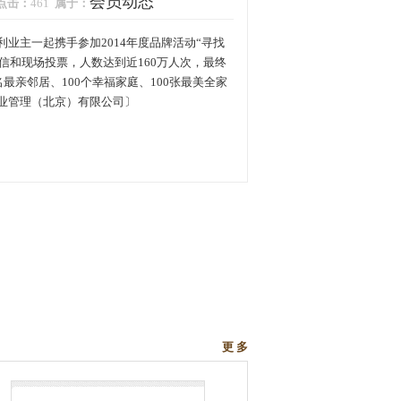
会员动态
点击：
461
属于：
业主一起携手参加2014年度品牌活动“寻找
信和现场投票，人数达到近160万人次，最终
名最亲邻居、100个幸福家庭、100张最美全家
业管理（北京）有限公司〕
更 多