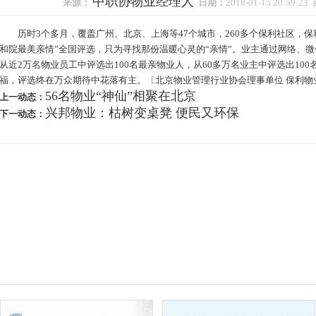
中职协物业经理人
来源：
日期：
2018-01-15 20:59:23
历时3个多月，覆盖广州、北京、上海等47个城市，260多个保利社区，保利
和院最美亲情”全国评选，只为寻找那份温暖心灵的“亲情”。业主通过网络、微
从近2万名物业员工中评选出100名最亲物业人，从60多万名业主中评选出100
福，评选终在万众期待中花落有主。〔北京物业管理行业协会理事单位 保利物
56名物业“神仙”相聚在北京
上一动态：
兴邦物业：枯树变桌凳 便民又环保
下一动态：