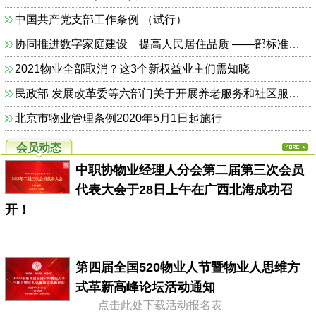
中国共产党支部工作条例 （试行）
协同推进数字家庭建设 提高人民居住品质 ——部标准定额司相关负责人解读《关于加快发展数字家庭 提高居住品质的指导意见》
2021物业全部取消？这3个新权益业主们需知晓
民政部 发展改革委等六部门关于开展养老服务和社区服务信息惠民工程试点工作的通知（民函〔2014〕325号）
北京市物业管理条例2020年5月1日起施行
会员动态
中职协物业经理人分会第二届第三次会员
代表大会于28日上午在广西北海成功召
开！
第四届全国520物业人节暨物业人思维方
式革新高峰论坛活动通知
点击此处下载活动报名表