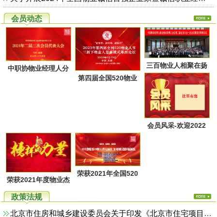
会员动态
三百物业人相聚在扬
中职协物业经理人分
第四届全国520物业
州又一次共同点燃起
会第二届第三次会员
人节暨物业人思维方
物业经理人分会的圣
代表大会于28日上午
式革新高峰论坛活动
火，开启了旅居养老
在广西北海成功召
通知
的融合新思路！
会员风采-欢迎2022
开！
年第一季度回家的物
业家人！
荣获2021年全国520
荣获2021年度物业杰
物业人节优秀活动系
出职业经理人系列活
政策法规
列评选名单
动评选名单
北京市住房和城乡建设委员会关于印发《北京市住宅项目物业服务综合监管实施方案（试行）》的通知