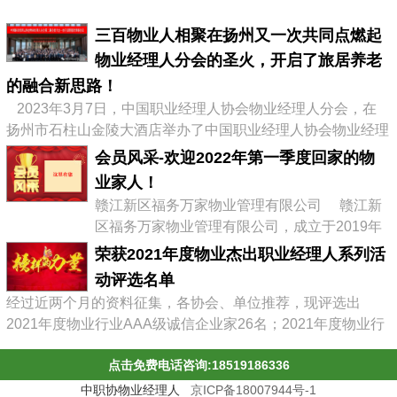
三百物业人相聚在扬州又一次共同点燃起
物业经理人分会的圣火，开启了旅居养老
的融合新思路！
2023年3月7日，中国职业经理人协会物业经理人分会，在
扬州市石柱山金陵大酒店举办了中国职业经理人协会物业经理
人分会第二届会员大会暨物业企业转型发展高峰论坛，有来自
会员风采-欢迎2022年第一季度回家的物
全国物业协会、物业公司的300多位代表参加了会议，李占军
业家人！
会长继续连任会长，会议通过《中职协物业经理人分会管理办
赣江新区福务万家物业管理有限公司 赣江新
法》，并选举出了第二届分会理事会、第二届常务理事、副会
区福务万家物业管理有限公司，成立于2019年
长及名誉会长。 李占军连任...
03月08日，属赣江控股集团旗下中赣置业全资
荣获2021年度物业杰出职业经理人系列活
子公司，目前在管11个项目。 企业经营范围:
动评选名单
物业管理，文化场馆管理服务，商业综合体管
经过近两个月的资料征集，各协会、单位推荐，现评选出
理服务，园区管理服务，集贸市场管理服务，
2021年度物业行业AAA级诚信企业家26名；2021年度物业行
停车场管理服务，工程管理服务，供冷供暖设
业杰出职业经理人71名；2021年度物业行业十佳诚信经理人
施管理服务，酒店管理服务，城市绿化管理服
点击免费电话咨询:18519186336
85名；2021年度物业行业优秀总监38名；2021年度物业行业
务，会议及展览服务，礼...
最具员工幸福感企业43家；2021年度物业职业经理人推崇
中职协物业经理人
京ICP备18007944号-1