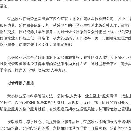
基础。
荣盛物业联合荣盛发展旗下四众互联（北京）网络科技有限公司，以业主需
服务边界、延伸服务触角，基于荣盛地产的小区业主打造米饭公社APP，目前
物品交换、技能资源共享等服务，同时米饭公社微信公众号也已上线，成为荣盛
促使物业工作线上化、网络化，极大的提高了工作效率；另一方面智能社区为
物业服务，使得荣盛社区文化更加丰富多彩。
荣盛物业还结合荣盛集团旗下荣盛康旅业务，在社区引入盛行天下APP，创启
以及托管返租等途径获得丰厚的荣盛币作为支付方式，通过盛行天下APP同步
季度假、旅居天下”的“候鸟式”人生梦想。
以管理提升品质
荣盛物业坚持科学管理方法，坚持“以人为本、业主至上”服务意识，把业
的标准。以“全程物业管理体系”为原则，从规划、设计、施工阶段的前期介入
期物业服务的整个服务过程，有效规避后期物业运营风险，从而降低物业管理
技以载道，存乎匠心，为提升物业服务品质，荣盛物业不断加强内部培训管
立分级培训、分阶段培训体系，定期组织优秀管理骨干开展考察、培训等学习