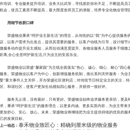
作培训、专业服务提升培训、业务大比武等，寻找差距弥补不足，不断提高员
机会，使员工素质不断提高，最大限度发挥员工的潜能，培养专业化物业管理
用细节收获口碑
荣盛物业秉承“呵护业主新生活”的理念，从传统的以“我”为中心提供服务
议，以客户需求为出发点，提供其需要的服务。以客户动线为引导，设计细节
微服务动作提升业主感知，从而拉动满意度提升。各物业服务人员服务于细微之
距离,全心全意呵护新生活,只为业主的安居乐业。
荣盛物业以荣盛“馨家园”为主线全面落实“热心、诚心、细心、耐心”四心服
服务。荣盛物业以客户为中心，创新增值服务机制，推出系列关怀服务：为业主
娶”重大事件人文关怀，开办荣盛社区便利店；对传统节日特定业主的关注，
区、和谐社区，使客户更加生动感知四心服务，并获得一致好评。
服务无止境，没有最好，只有更好。荣盛物业始终追求服务更亲切，更及时
求，秉承“呵护新生活”的服务理念，以更多内涵、更多实质内容，为业主带来
更加舒心、安心、放心。未来，荣盛物业将继续把为业主提供持续的优良的服
己的发展目标。
泰禾物业致匠心：精确到厘米级的物业服务
上一动态：