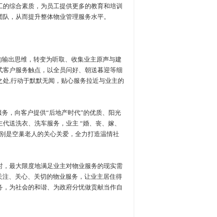
工的综合素质，为员工提供更多的教育和培训
团队，从而提升整体物业管理服务水平。
的输出思维，转变为听取、收集业主原声与建
式客户服务触点，以全员问好、朝送暮迎等细
处,行动于默默无闻，贴心服务拉近与业主的
务，向客户提供“后地产时代”的优质、阳光
代送洗衣、洗车服务，业主 “婚、丧、嫁、
特别是空巢老人的关心关爱，全力打造温情社
，最大限度地满足业主对物业服务的现实需
关注、关心、关切的物业服务，让业主居住得
务，为社会的和谐、为政府分忧做贡献当作自