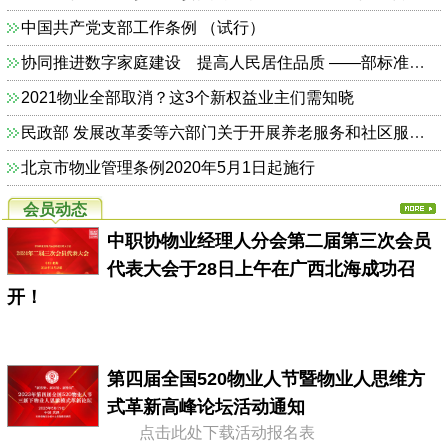
中国共产党支部工作条例 （试行）
协同推进数字家庭建设 提高人民居住品质 ——部标准定额司相关负责人解读《关于加快发展数字家庭 提高居住品质的指导意见》
2021物业全部取消？这3个新权益业主们需知晓
民政部 发展改革委等六部门关于开展养老服务和社区服务信息惠民工程试点工作的通知（民函〔2014〕325号）
北京市物业管理条例2020年5月1日起施行
会员动态
中职协物业经理人分会第二届第三次会员
代表大会于28日上午在广西北海成功召
开！
第四届全国520物业人节暨物业人思维方
式革新高峰论坛活动通知
点击此处下载活动报名表