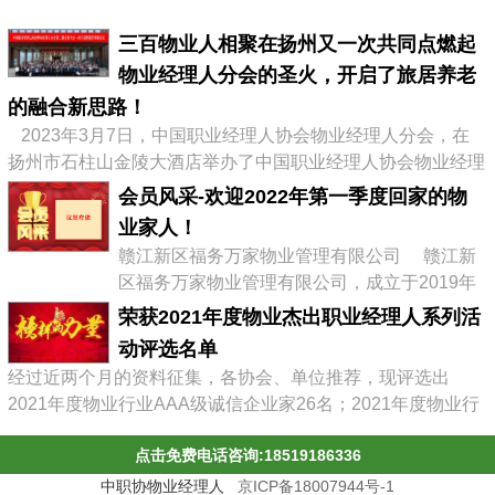
三百物业人相聚在扬州又一次共同点燃起
物业经理人分会的圣火，开启了旅居养老
的融合新思路！
2023年3月7日，中国职业经理人协会物业经理人分会，在
扬州市石柱山金陵大酒店举办了中国职业经理人协会物业经理
人分会第二届会员大会暨物业企业转型发展高峰论坛，有来自
会员风采-欢迎2022年第一季度回家的物
全国物业协会、物业公司的300多位代表参加了会议，李占军
业家人！
会长继续连任会长，会议通过《中职协物业经理人分会管理办
赣江新区福务万家物业管理有限公司 赣江新
法》，并选举出了第二届分会理事会、第二届常务理事、副会
区福务万家物业管理有限公司，成立于2019年
长及名誉会长。 李占军连任...
03月08日，属赣江控股集团旗下中赣置业全资
荣获2021年度物业杰出职业经理人系列活
子公司，目前在管11个项目。 企业经营范围:
动评选名单
物业管理，文化场馆管理服务，商业综合体管
经过近两个月的资料征集，各协会、单位推荐，现评选出
理服务，园区管理服务，集贸市场管理服务，
2021年度物业行业AAA级诚信企业家26名；2021年度物业行
停车场管理服务，工程管理服务，供冷供暖设
业杰出职业经理人71名；2021年度物业行业十佳诚信经理人
施管理服务，酒店管理服务，城市绿化管理服
点击免费电话咨询:18519186336
85名；2021年度物业行业优秀总监38名；2021年度物业行业
务，会议及展览服务，礼...
最具员工幸福感企业43家；2021年度物业职业经理人推崇
中职协物业经理人
京ICP备18007944号-1