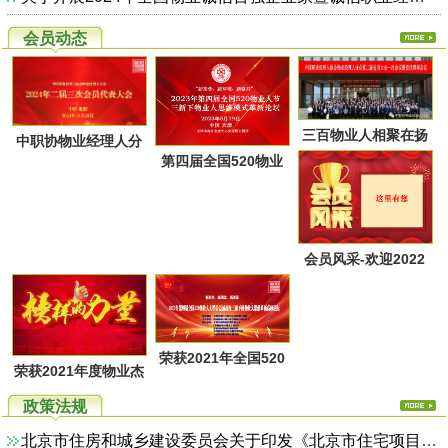
会员动态
三百物业人相聚在扬
中职协物业经理人分
第四届全国520物业
州又一次共同点燃起
会第二届第三次会员
人节暨物业人思维方
物业经理人分会的圣
代表大会于28日上午
式革新高峰论坛活动
火，开启了旅居养老
在广西北海成功召
通知
的融合新思路！
会员风采-欢迎2022
开！
年第一季度回家的物
业家人！
荣获2021年全国520
荣获2021年度物业杰
物业人节优秀活动系
出职业经理人系列活
政策法规
列评选名单
动评选名单
北京市住房和城乡建设委员会关于印发《北京市住宅项目物业服务综合监管实施方案（试行）》的通知