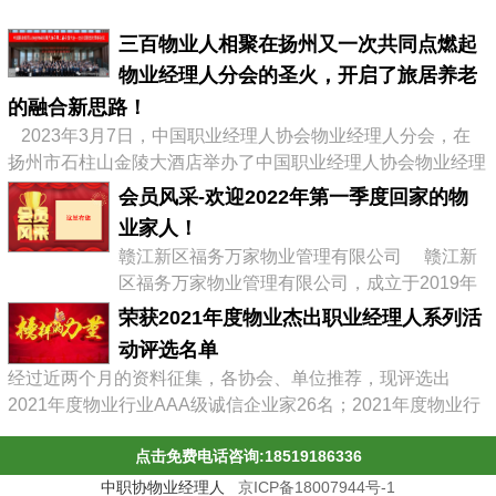
三百物业人相聚在扬州又一次共同点燃起
物业经理人分会的圣火，开启了旅居养老
的融合新思路！
2023年3月7日，中国职业经理人协会物业经理人分会，在
扬州市石柱山金陵大酒店举办了中国职业经理人协会物业经理
人分会第二届会员大会暨物业企业转型发展高峰论坛，有来自
会员风采-欢迎2022年第一季度回家的物
全国物业协会、物业公司的300多位代表参加了会议，李占军
业家人！
会长继续连任会长，会议通过《中职协物业经理人分会管理办
赣江新区福务万家物业管理有限公司 赣江新
法》，并选举出了第二届分会理事会、第二届常务理事、副会
区福务万家物业管理有限公司，成立于2019年
长及名誉会长。 李占军连任...
03月08日，属赣江控股集团旗下中赣置业全资
荣获2021年度物业杰出职业经理人系列活
子公司，目前在管11个项目。 企业经营范围:
动评选名单
物业管理，文化场馆管理服务，商业综合体管
经过近两个月的资料征集，各协会、单位推荐，现评选出
理服务，园区管理服务，集贸市场管理服务，
2021年度物业行业AAA级诚信企业家26名；2021年度物业行
停车场管理服务，工程管理服务，供冷供暖设
业杰出职业经理人71名；2021年度物业行业十佳诚信经理人
施管理服务，酒店管理服务，城市绿化管理服
点击免费电话咨询:18519186336
85名；2021年度物业行业优秀总监38名；2021年度物业行业
务，会议及展览服务，礼...
最具员工幸福感企业43家；2021年度物业职业经理人推崇
中职协物业经理人
京ICP备18007944号-1