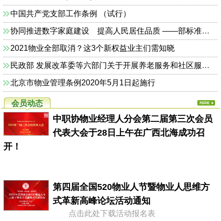
中国共产党支部工作条例 （试行）
协同推进数字家庭建设 提高人民居住品质 ——部标准定额司相关负责人解读《关于加快发展数字家庭 提高居住品质的指导意见》
2021物业全部取消？这3个新权益业主们需知晓
民政部 发展改革委等六部门关于开展养老服务和社区服务信息惠民工程试点工作的通知（民函〔2014〕325号）
北京市物业管理条例2020年5月1日起施行
会员动态
中职协物业经理人分会第二届第三次会员
代表大会于28日上午在广西北海成功召
开！
第四届全国520物业人节暨物业人思维方
式革新高峰论坛活动通知
点击此处下载活动报名表