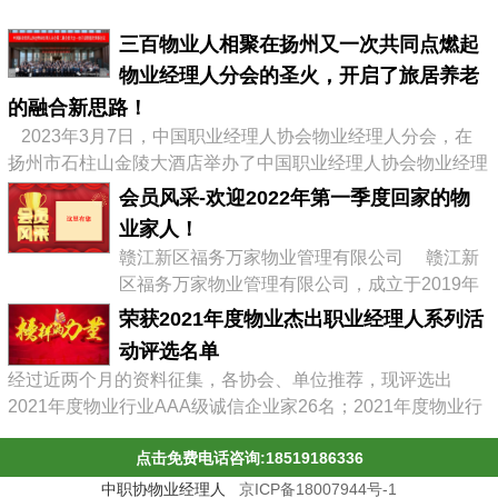
三百物业人相聚在扬州又一次共同点燃起
物业经理人分会的圣火，开启了旅居养老
的融合新思路！
2023年3月7日，中国职业经理人协会物业经理人分会，在
扬州市石柱山金陵大酒店举办了中国职业经理人协会物业经理
人分会第二届会员大会暨物业企业转型发展高峰论坛，有来自
会员风采-欢迎2022年第一季度回家的物
全国物业协会、物业公司的300多位代表参加了会议，李占军
业家人！
会长继续连任会长，会议通过《中职协物业经理人分会管理办
赣江新区福务万家物业管理有限公司 赣江新
法》，并选举出了第二届分会理事会、第二届常务理事、副会
区福务万家物业管理有限公司，成立于2019年
长及名誉会长。 李占军连任...
03月08日，属赣江控股集团旗下中赣置业全资
荣获2021年度物业杰出职业经理人系列活
子公司，目前在管11个项目。 企业经营范围:
动评选名单
物业管理，文化场馆管理服务，商业综合体管
经过近两个月的资料征集，各协会、单位推荐，现评选出
理服务，园区管理服务，集贸市场管理服务，
2021年度物业行业AAA级诚信企业家26名；2021年度物业行
停车场管理服务，工程管理服务，供冷供暖设
业杰出职业经理人71名；2021年度物业行业十佳诚信经理人
施管理服务，酒店管理服务，城市绿化管理服
点击免费电话咨询:18519186336
85名；2021年度物业行业优秀总监38名；2021年度物业行业
务，会议及展览服务，礼...
最具员工幸福感企业43家；2021年度物业职业经理人推崇
中职协物业经理人
京ICP备18007944号-1