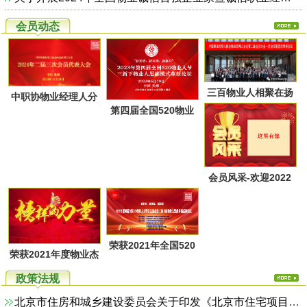
会员动态
三百物业人相聚在扬
中职协物业经理人分
第四届全国520物业
州又一次共同点燃起
会第二届第三次会员
人节暨物业人思维方
物业经理人分会的圣
代表大会于28日上午
式革新高峰论坛活动
火，开启了旅居养老
在广西北海成功召
通知
的融合新思路！
会员风采-欢迎2022
开！
年第一季度回家的物
业家人！
荣获2021年全国520
荣获2021年度物业杰
物业人节优秀活动系
出职业经理人系列活
政策法规
列评选名单
动评选名单
北京市住房和城乡建设委员会关于印发《北京市住宅项目物业服务综合监管实施方案（试行）》的通知