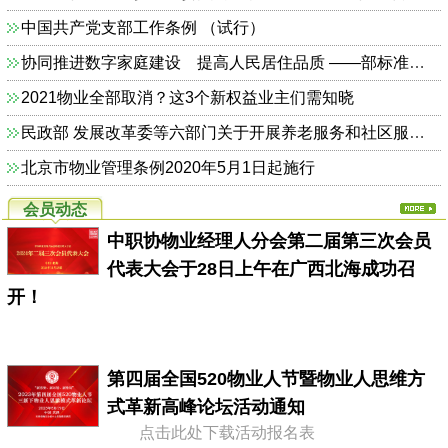
中国共产党支部工作条例 （试行）
协同推进数字家庭建设 提高人民居住品质 ——部标准定额司相关负责人解读《关于加快发展数字家庭 提高居住品质的指导意见》
2021物业全部取消？这3个新权益业主们需知晓
民政部 发展改革委等六部门关于开展养老服务和社区服务信息惠民工程试点工作的通知（民函〔2014〕325号）
北京市物业管理条例2020年5月1日起施行
会员动态
中职协物业经理人分会第二届第三次会员
代表大会于28日上午在广西北海成功召
开！
第四届全国520物业人节暨物业人思维方
式革新高峰论坛活动通知
点击此处下载活动报名表