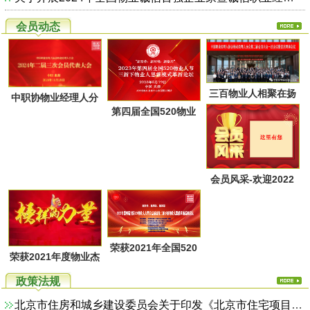
会员动态
三百物业人相聚在扬
中职协物业经理人分
第四届全国520物业
州又一次共同点燃起
会第二届第三次会员
人节暨物业人思维方
物业经理人分会的圣
代表大会于28日上午
式革新高峰论坛活动
火，开启了旅居养老
在广西北海成功召
通知
的融合新思路！
会员风采-欢迎2022
开！
年第一季度回家的物
业家人！
荣获2021年全国520
荣获2021年度物业杰
物业人节优秀活动系
出职业经理人系列活
政策法规
列评选名单
动评选名单
北京市住房和城乡建设委员会关于印发《北京市住宅项目物业服务综合监管实施方案（试行）》的通知