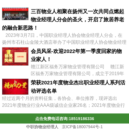
三百物业人相聚在扬州又一次共同点燃起
物业经理人分会的圣火，开启了旅居养老
的融合新思路！
2023年3月7日，中国职业经理人协会物业经理人分会，在
扬州市石柱山金陵大酒店举办了中国职业经理人协会物业经理
人分会第二届会员大会暨物业企业转型发展高峰论坛，有来自
会员风采-欢迎2022年第一季度回家的物
全国物业协会、物业公司的300多位代表参加了会议，李占军
业家人！
会长继续连任会长，会议通过《中职协物业经理人分会管理办
赣江新区福务万家物业管理有限公司 赣江新
法》，并选举出了第二届分会理事会、第二届常务理事、副会
区福务万家物业管理有限公司，成立于2019年
长及名誉会长。 李占军连任...
03月08日，属赣江控股集团旗下中赣置业全资
荣获2021年度物业杰出职业经理人系列活
子公司，目前在管11个项目。 企业经营范围:
动评选名单
物业管理，文化场馆管理服务，商业综合体管
经过近两个月的资料征集，各协会、单位推荐，现评选出
理服务，园区管理服务，集贸市场管理服务，
2021年度物业行业AAA级诚信企业家26名；2021年度物业行
停车场管理服务，工程管理服务，供冷供暖设
业杰出职业经理人71名；2021年度物业行业十佳诚信经理人
施管理服务，酒店管理服务，城市绿化管理服
点击免费电话咨询:18519186336
85名；2021年度物业行业优秀总监38名；2021年度物业行业
务，会议及展览服务，礼...
最具员工幸福感企业43家；2021年度物业职业经理人推崇
中职协物业经理人
京ICP备18007944号-1