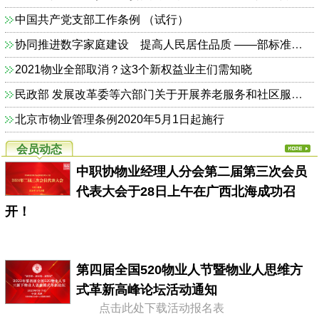
中国共产党支部工作条例 （试行）
协同推进数字家庭建设 提高人民居住品质 ——部标准定额司相关负责人解读《关于加快发展数字家庭 提高居住品质的指导意见》
2021物业全部取消？这3个新权益业主们需知晓
民政部 发展改革委等六部门关于开展养老服务和社区服务信息惠民工程试点工作的通知（民函〔2014〕325号）
北京市物业管理条例2020年5月1日起施行
会员动态
中职协物业经理人分会第二届第三次会员
代表大会于28日上午在广西北海成功召
开！
第四届全国520物业人节暨物业人思维方
式革新高峰论坛活动通知
点击此处下载活动报名表