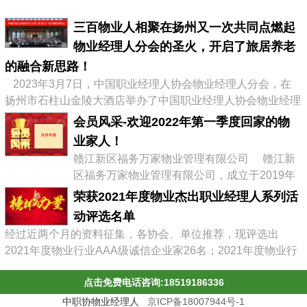
三百物业人相聚在扬州又一次共同点燃起
物业经理人分会的圣火，开启了旅居养老
的融合新思路！
2023年3月7日，中国职业经理人协会物业经理人分会，在
扬州市石柱山金陵大酒店举办了中国职业经理人协会物业经理
人分会第二届会员大会暨物业企业转型发展高峰论坛，有来自
会员风采-欢迎2022年第一季度回家的物
全国物业协会、物业公司的300多位代表参加了会议，李占军
业家人！
会长继续连任会长，会议通过《中职协物业经理人分会管理办
赣江新区福务万家物业管理有限公司 赣江新
法》，并选举出了第二届分会理事会、第二届常务理事、副会
区福务万家物业管理有限公司，成立于2019年
长及名誉会长。 李占军连任...
03月08日，属赣江控股集团旗下中赣置业全资
荣获2021年度物业杰出职业经理人系列活
子公司，目前在管11个项目。 企业经营范围:
动评选名单
物业管理，文化场馆管理服务，商业综合体管
经过近两个月的资料征集，各协会、单位推荐，现评选出
理服务，园区管理服务，集贸市场管理服务，
2021年度物业行业AAA级诚信企业家26名；2021年度物业行
停车场管理服务，工程管理服务，供冷供暖设
业杰出职业经理人71名；2021年度物业行业十佳诚信经理人
施管理服务，酒店管理服务，城市绿化管理服
点击免费电话咨询:18519186336
85名；2021年度物业行业优秀总监38名；2021年度物业行业
务，会议及展览服务，礼...
最具员工幸福感企业43家；2021年度物业职业经理人推崇
中职协物业经理人
京ICP备18007944号-1