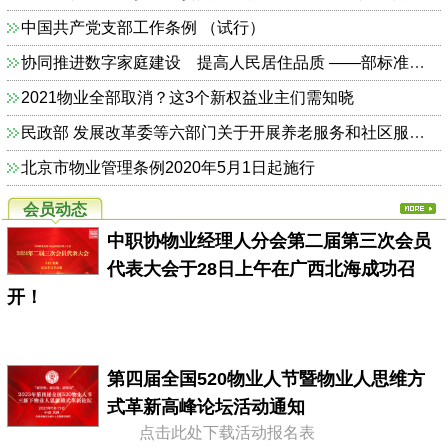
中国共产党支部工作条例 （试行）
协同推进数字家庭建设 提高人民居住品质 ——部标准定额司相关负责人解读《关于加快发展数字家庭 提高居住品质的指导意见》
2021物业全部取消？这3个新权益业主们需知晓
民政部 发展改革委等六部门关于开展养老服务和社区服务信息惠民工程试点工作的通知（民函〔2014〕325号）
北京市物业管理条例2020年5月1日起施行
会员动态
中职协物业经理人分会第二届第三次会员
代表大会于28日上午在广西北海成功召
开！
第四届全国520物业人节暨物业人思维方
式革新高峰论坛活动通知
点击此处下载活动报名表