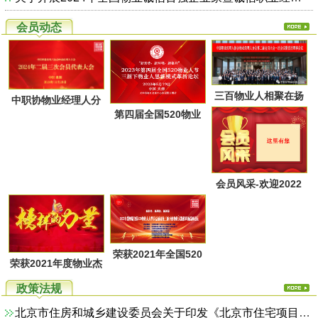
会员动态
三百物业人相聚在扬
中职协物业经理人分
第四届全国520物业
州又一次共同点燃起
会第二届第三次会员
人节暨物业人思维方
物业经理人分会的圣
代表大会于28日上午
式革新高峰论坛活动
火，开启了旅居养老
在广西北海成功召
通知
的融合新思路！
会员风采-欢迎2022
开！
年第一季度回家的物
业家人！
荣获2021年全国520
荣获2021年度物业杰
物业人节优秀活动系
出职业经理人系列活
政策法规
列评选名单
动评选名单
北京市住房和城乡建设委员会关于印发《北京市住宅项目物业服务综合监管实施方案（试行）》的通知