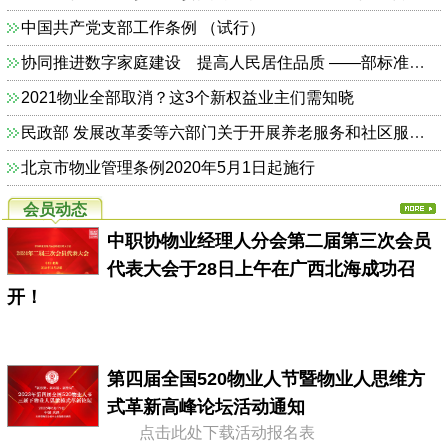
中国共产党支部工作条例 （试行）
协同推进数字家庭建设 提高人民居住品质 ——部标准定额司相关负责人解读《关于加快发展数字家庭 提高居住品质的指导意见》
2021物业全部取消？这3个新权益业主们需知晓
民政部 发展改革委等六部门关于开展养老服务和社区服务信息惠民工程试点工作的通知（民函〔2014〕325号）
北京市物业管理条例2020年5月1日起施行
会员动态
中职协物业经理人分会第二届第三次会员
代表大会于28日上午在广西北海成功召
开！
第四届全国520物业人节暨物业人思维方
式革新高峰论坛活动通知
点击此处下载活动报名表