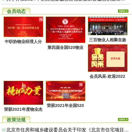
会员动态
三百物业人相聚在扬
中职协物业经理人分
第四届全国520物业
州又一次共同点燃起
会第二届第三次会员
人节暨物业人思维方
物业经理人分会的圣
代表大会于28日上午
式革新高峰论坛活动
火，开启了旅居养老
在广西北海成功召
通知
的融合新思路！
会员风采-欢迎2022
开！
年第一季度回家的物
业家人！
荣获2021年全国520
荣获2021年度物业杰
物业人节优秀活动系
出职业经理人系列活
政策法规
列评选名单
动评选名单
北京市住房和城乡建设委员会关于印发《北京市住宅项目物业服务综合监管实施方案（试行）》的通知