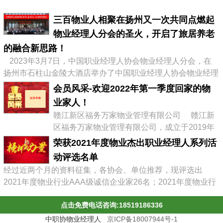
三百物业人相聚在扬州又一次共同点燃起
物业经理人分会的圣火，开启了旅居养老
的融合新思路！
2023年3月7日，中国职业经理人协会物业经理人分会，在
扬州市石柱山金陵大酒店举办了中国职业经理人协会物业经理
人分会第二届会员大会暨物业企业转型发展高峰论坛，有来自
会员风采-欢迎2022年第一季度回家的物
全国物业协会、物业公司的300多位代表参加了会议，李占军
业家人！
会长继续连任会长，会议通过《中职协物业经理人分会管理办
赣江新区福务万家物业管理有限公司 赣江新
法》，并选举出了第二届分会理事会、第二届常务理事、副会
区福务万家物业管理有限公司，成立于2019年
长及名誉会长。 李占军连任...
03月08日，属赣江控股集团旗下中赣置业全资
荣获2021年度物业杰出职业经理人系列活
子公司，目前在管11个项目。 企业经营范围:
动评选名单
物业管理，文化场馆管理服务，商业综合体管
经过近两个月的资料征集，各协会、单位推荐，现评选出
理服务，园区管理服务，集贸市场管理服务，
2021年度物业行业AAA级诚信企业家26名；2021年度物业行
停车场管理服务，工程管理服务，供冷供暖设
业杰出职业经理人71名；2021年度物业行业十佳诚信经理人
施管理服务，酒店管理服务，城市绿化管理服
点击免费电话咨询:18519186336
85名；2021年度物业行业优秀总监38名；2021年度物业行业
务，会议及展览服务，礼...
最具员工幸福感企业43家；2021年度物业职业经理人推崇
中职协物业经理人
京ICP备18007944号-1